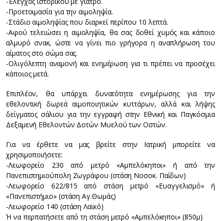
-Έλεγχος ιστορικού με γιατρό.
-Προετοιμασία για την αιμοληψία.
-Στάδιο αιμοληψίας που διαρκεί περίπου 10 λεπτά.
-Αφού τελειώσει η αιμοληψία, θα σας δοθεί χυμός και κάποιο
αλμυρό σνακ, ώστε να γίνει πιο γρήγορα η αναπλήρωση του
αίματος στο σώμα σας.
-Ολιγόλεπτη αναμονή και ενημέρωση για τι πρέπει να προσέχει
κάποιος μετά.
Επιπλέον, θα υπάρχει δυνατότητα ενημέρωσης για την
εθελοντική δωρεά αιμοποιητικών κυττάρων, αλλά και λήψης
δείγματος σάλιου για την εγγραφή στην Εθνική και Παγκόσμια
Δεξαμενή Εθελοντών Δοτών Μυελού των Οστών.
Για να έρθετε να μας βρείτε στην Ιατρική μπορείτε να
χρησιμοποιήσετε:
-Λεωφορείο 230 από μετρό «Αμπελόκηποι» ή από την
Πανεπιστημιούπολη Ζωγράφου (στάση Νοσοκ. Παίδων)
-Λεωφορείο 622/815 από στάση μετρό «Ευαγγελισμό» ή
«Πανεπιστήμιο» (στάση Αγ.Θωμάς)
-Λεωφορείο 140 (στάση Λαϊκό)
Ή να περπατήσετε από τη στάση μετρό «Αμπελόκηποι» (850μ)