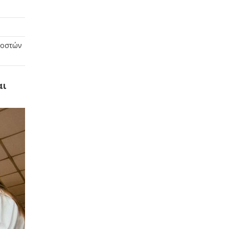
 οστών
αι