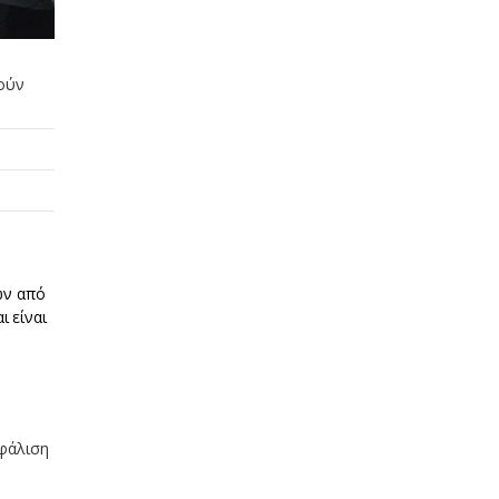
νούν
ών από
ι είναι
σφάλιση