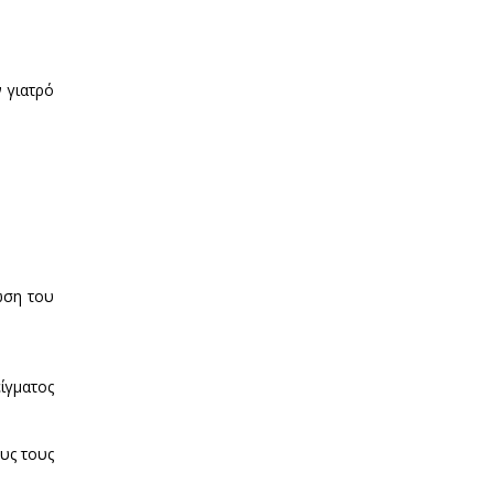
 γιατρό
ωση του
ίγματος
υς τους