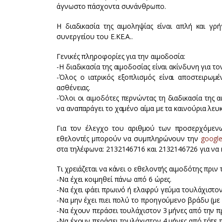
άγνωστο πάσχοντα συνάνθρωπο.
Η διαδικασία της αιμοληψίας είναι απλή και γρ
συνεργείου του Ε.ΚΕ.Α..
Γενικές πληροφορίες για την αιμοδοσία:
-Η διαδικασία της αιμοδοσίας είναι ακίνδυνη για τ
-Όλος ο ιατρικός εξοπλισμός είναι αποστειρωμέ
ασθένειας.
-Όλοι οι αιμοδότες περνώντας τη διαδικασία της
να αναπαράγει το χαμένο αίμα με τα καινούρια λευκ
Για τον έλεγχο του αριθμού των προσερχόμεν
εθελοντές μπορούν να συμπληρώνουν την
googl
στα τηλέφωνα: 2132146716 και 2132146726 για να
Τι χρειάζεται να κάνει ο εθελοντής αιμοδότης πριν 
-Να έχει κοιμηθεί πάνω από 6 ώρες.
-Να έχει φάει πρωινό ή ελαφρύ γεύμα τουλάχιστον
-Να μην έχει πιει πολύ το προηγούμενο βράδυ (με 
-Να έχουν περάσει τουλάχιστον 3 μήνες από την πρ
-Να έχουν περάσει τουλάχιστον 4 μήνες από τότε πο