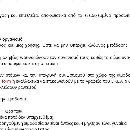
ήγορη και επιτελείται αποκλειστικά από το εξειδικευμένο προσωπ
ον οργανισμό.
νος και μιας χρήσης, ώστε να μην υπάρχει κίνδυνος μετάδοσης 
 αιμοληψίας ενδυναμώνουν τον οργανισμό τους, καθώς το σώμα αναγ
ά αιμοσφαίρια και αιμοπετάλια.
ων ατόμων και την αποφυγή συνωστισμού στο χώρο της αιμοδο
e form
ή εναλλακτικά να επικοινωνούν με το γραφείο του Ε.ΚΕ.Α. 9.
 κλείσουν ραντεβού.
την αιμοδοσία:
 1 ώρα πριν.
ένα ποτό δεν υπάρχει θέμα).
οηγούμενη αιμοδοσία αν είναι άντρας και 4 μήνες αν είναι γυναίκα.
υ έκανε piercing ή tattoo.