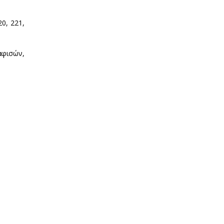
20, 221,
αφισών,